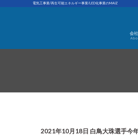
Skip
電気工事業/再生可能エネルギー事業/LED化事業のMAIZ
to
content
会
Abo
2021年10月18日 白鳥大珠選