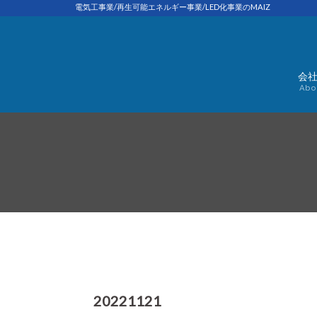
Skip
電気工事業/再生可能エネルギー事業/LED化事業のMAIZ
to
content
会
Abo
20221121