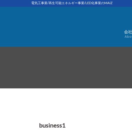
Skip
電気工事業/再生可能エネルギー事業/LED化事業のMAIZ
to
content
会
Abo
business1