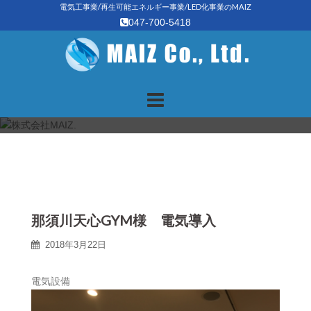
Skip
電気工事業/再生可能エネルギー事業/LED化事業のMAIZ
047-700-5418
to
content
那須川天心GYM様 電気導入
2018年3月22日
電気設備